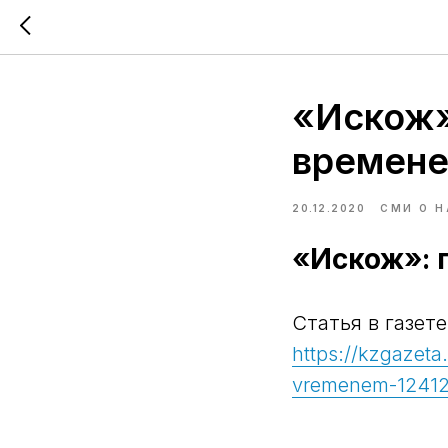
«Искож»:
времен
20.12.2020
СМИ О Н
«Искож»: 
Статья в газете
https://kzgazeta
vremenem-1241