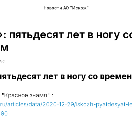
Новости АО "Искож"
 пятьдесят лет в ногу с
ем
АС
пятьдесят лет в ногу со време
 "Красное знамя" :
.ru/articles/data/2020-12-29/iskozh-pyatdesyat-l
290