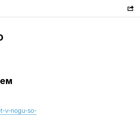
о
нем
et-v-nogu-so-