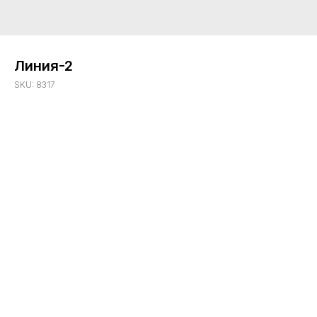
Линия-2
SKU:
8317