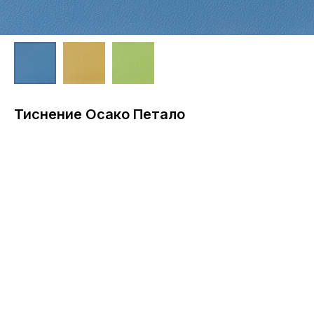
Тиснение Осако Петало